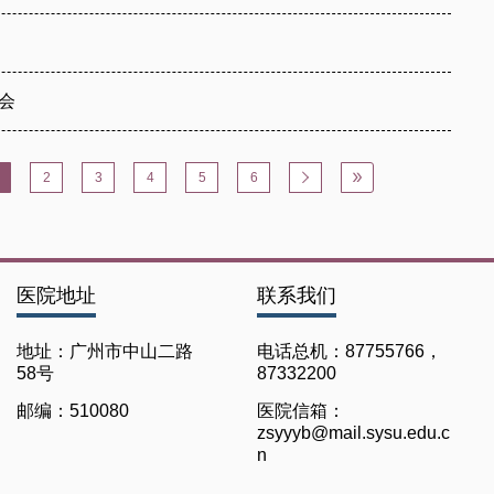
会
2
3
4
5
6


医院地址
联系我们
地址：广州市中山二路
电话总机：87755766，
58号
87332200
邮编：510080
医院信箱：
zsyyyb@mail.sysu.edu.c
n