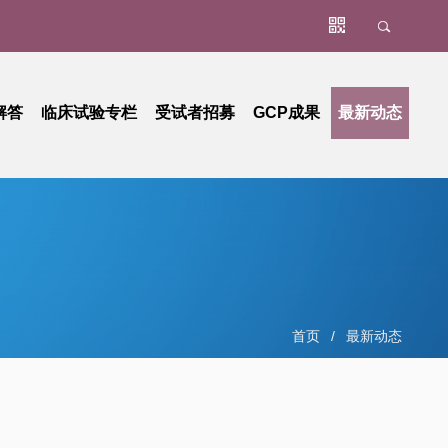
解答
临床试验专栏
受试者招募
GCP成果
最新动态
办事指南
肿瘤
资料下载专区
立项阶段
非肿瘤
项目进展
罕见病
项目结题
器械
人类遗传资源管理
首页
/
最新动态