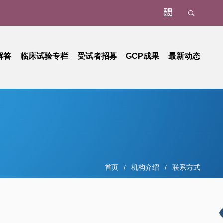
解答
临床试验专栏
受试者招募
GCP成果
最新动态
办事指南
肿瘤
资料下载专区
立项阶段
非肿瘤
项目进展
罕见病
项目结题
器械
人类遗传资源管理
首页
/
机构介绍
/
联系方式