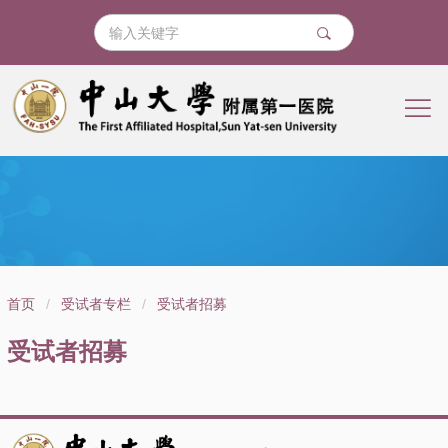
导
首页
/
受试者专栏
/
受试者招募
航
受试者招募
痕
迹